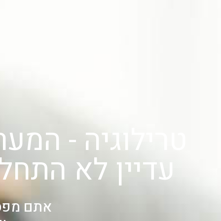
טרילוגיה - המע
עדיין לא התח
אתם מפס